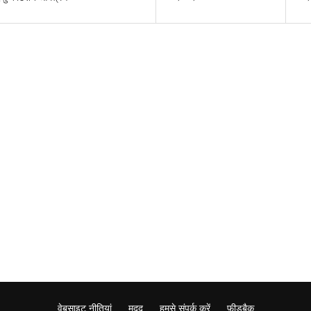
वेबसाइट नीतियां
मदद
हमसे संपर्क करें
फ़ीडबैक