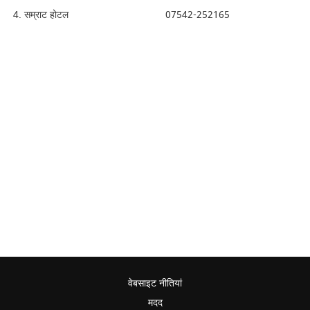
सम्राट होटल 07542-252165
वेबसाइट नीतियां
मदद